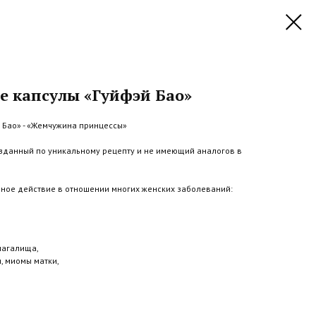
 капсулы «Гуйфэй Бао»
 Бао» - «Жемчужина принцессы»
озданный по уникальному рецепту и не имеющий аналогов в
ное действие в отношении многих женских заболеваний:
лагалища,
, миомы матки,