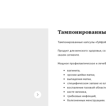
Тампонированные
Тампонированные капсулы «Гуйфэй
Продукт для женского здоровья, с
своем сегменте.
Мощное профилактическое и лечеб
вагинита,
эрозии шейки матки,
выпадения матки,
специфическом запахе из в
воспаления тазовой области
кисте яичника,
грибковых инфекций,
болезненных менструациях.