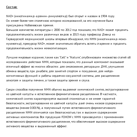
Состав:
NAD+ (никотинамид-аденин-динуклеотид) был открыт и назван в 1904 году.
Он имеет более чем столетнюю историю исследований, за его изучение была
присуждена Нобелевская премия.
Большое количество литературы с 2000 по 2012 год показало, что NAD+ может продлить
продолжительность жизни различных видов: в 2013 году профессор Дэвид из
Гарвардской медицинской школы впервые обнаружил, что NMN (никотинамид-моно-
нуклеотид), прекурсор NAD+, может значительно обратить вспять старение и продлить
продолжительность жизни млекопитающих.
Лучшие мировые издания, такие как "Cell" и "Nature", опубликовали множество статей об
исследованиях действия NMN, которые показали, что данный компонент оказывает
отличный эффект во многих областях: для омоложения, репарации ДНК, улучшения
обмена веществ, при диабете, для занятий спортом и похудения, для нейро-
когнитивных функций и работы сердечно-сосудистой системы, для расщепления
алкоголя и защиты печени, а также защиты зрения и слуха.
Среди способов получения NMN обычно выделяют химический синтез, экстрагирование
из цветной капусты и естественное ферментативное расщепление. В частности,
химический синтез характеризуется высокой стоимостью и не имеет гарантий
безопасности, экстрагирование из цветной капусты дает очень низкое содержание
вещества (менее 0.001%), а полученный путем естественного ферментативного
расщепления NMN отличается как безопасностью, так и высоким содержанием
активных компонентов. Вся продукция FOHOW с NMN производится с применением
естественного ферментативного расщепления, что обеспечивает высокое содержание
активного вещества и выраженный эффект.